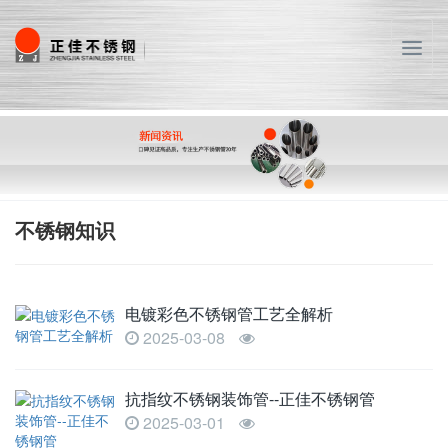
T
o
g
g
l
e
n
a
v
不锈钢知识
i
g
a
电镀彩色不锈钢管工艺全解析
t
i
2025-03-08
o
n
抗指纹不锈钢装饰管--正佳不锈钢管
2025-03-01