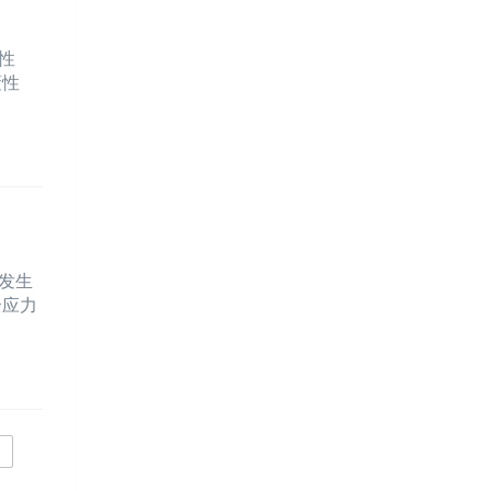
性
蔽性
发生
余应力