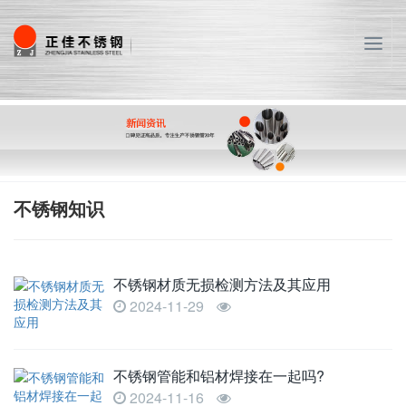
T
o
g
g
l
e
n
a
v
不锈钢知识
i
g
a
不锈钢材质无损检测方法及其应用
t
i
2024-11-29
o
n
不锈钢管能和铝材焊接在一起吗?
2024-11-16