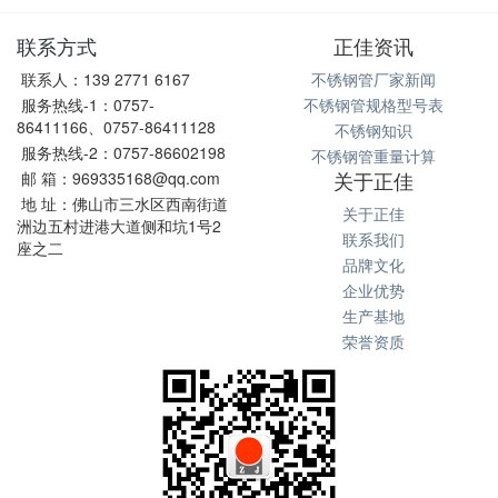
联系方式
正佳资讯
联系人：139 2771 6167
不锈钢管厂家新闻
服务热线-1：0757-
不锈钢管规格型号表
86411166、0757-86411128
不锈钢知识
服务热线-2：0757-86602198
不锈钢管重量计算
关于正佳
邮 箱：969335168@qq.com
地 址：佛山市三水区西南街道
关于正佳
洲边五村进港大道侧和坑1号2
联系我们
座之二
品牌文化
企业优势
生产基地
荣誉资质