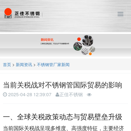
T
o
g
g
l
e
n
a
首页
>
新闻资讯
>
不锈钢管厂家新闻
v
i
g
当前关税战对不锈钢管国际贸易的影响
a
t
2025-04-28 12:39:07
正佳不锈钢
i
o
n
一、全球关税政策动态与贸易壁垒升级
当前国际关税战呈现多维度、高强度特征，主要经济