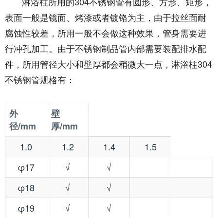
淋浴柱所用的304不锈钢管有圆形、方形、矩形，
表面一般是镜面、烤漆或者镀铬为主，由于拉丝面耐
腐蚀性较差，所用一般不会做这种效果，管身需要进
行冲孔加工。由于不锈钢制品管内部需要装配排水配
件，所用管径大小和壁厚都会稍微大一点，淋浴柱304
不锈钢管规格有：
外
壁
径/mm
厚/mm
1.0
1.2
1.4
1.5
φ17
√
√
φ18
√
√
φ19
√
√