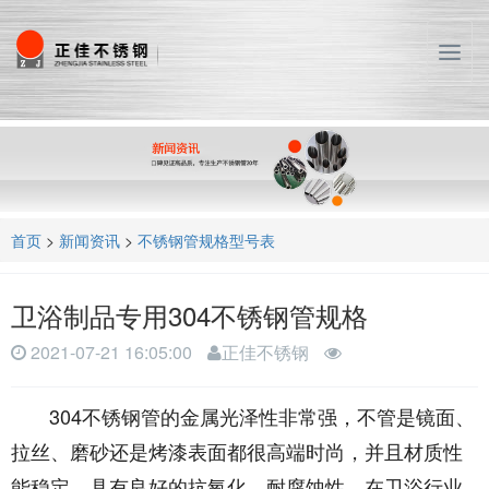
T
o
g
g
l
e
n
a
首页
>
新闻资讯
>
不锈钢管规格型号表
v
i
g
卫浴制品专用304不锈钢管规格
a
t
2021-07-21 16:05:00
正佳不锈钢
i
o
304不锈钢管的金属光泽性非常强，不管是镜面、
n
拉丝、磨砂还是烤漆表面都很高端时尚，并且材质性
能稳定，具有良好的抗氧化、耐腐蚀性，在卫浴行业