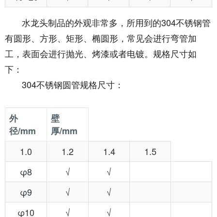
水龙头制品的外观非常多，所用到的304不锈钢管
有圆形、方形、矩形、椭圆形，常见会进行弯管加
工，表面会进行抛光、烤漆或者电镀。规格尺寸如
下：
304不锈钢圆管规格尺寸：
外
壁
径/mm
厚/mm
1.0
1.2
1.4
1.5
φ8
√
√
φ9
√
√
φ10
√
√