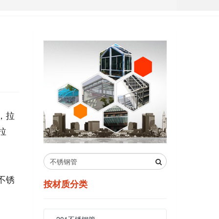
，拉
拉
不锈
按材质分类