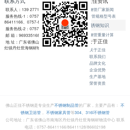
联系方式
正佳资讯
联系人：139 2771 6167
不锈钢管厂家新闻
服务热线-1：0757-
不锈钢管规格型号表
86411166、0757-86411128
不锈钢知识
服务热线-2：0757-86602198
不锈钢管重量计算
邮 箱：969335168@qq.com
关于正佳
地 址：广东省佛山市南海区丹
灶镇丹灶世海钢材物流中心
关于正佳
联系我们
品牌文化
企业优势
生产基地
荣誉资质
佛山正佳不锈钢是专业生产
不锈钢制品管
的厂家，主要产品有：
不
锈钢卫浴管
，
不锈钢家具管
等
304、316l不锈钢管
公司地址：广东省佛山市南海区丹灶镇丹灶世海钢材物流中心 联系
电话：0757-86411166/86411128/86602198