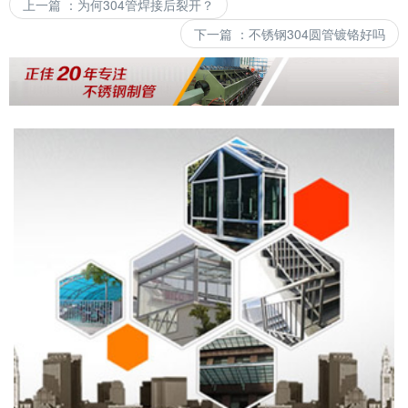
上一篇
：
为何304管焊接后裂开？
下一篇
：
不锈钢304圆管镀铬好吗