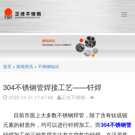
T
o
g
g
l
e
n
a
首页
>
新闻资讯
>
不锈钢知识
v
i
g
304不锈钢管焊接工艺——钎焊
a
t
2022-10-21 17:47:48
正佳不锈钢
i
o
目前市面上大多数不锈钢焊管，除了含有钛或铌
n
元素的材质外，均可以进行钎焊加工。而
304不锈钢管
钎焊加工的三种常用方法有在空气中钎焊、在还原气