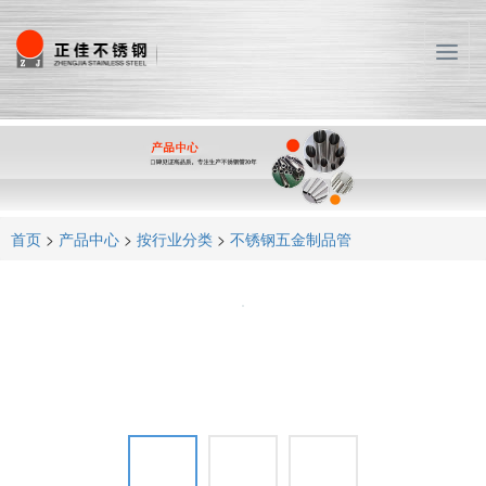
T
o
g
g
l
e
n
a
首页
>
产品中心
>
按行业分类
>
不锈钢五金制品管
v
i
g
a
t
i
o
n