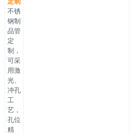
定制
不锈
钢制
品管
定
制，
可采
用激
光、
冲孔
工
艺，
孔位
精