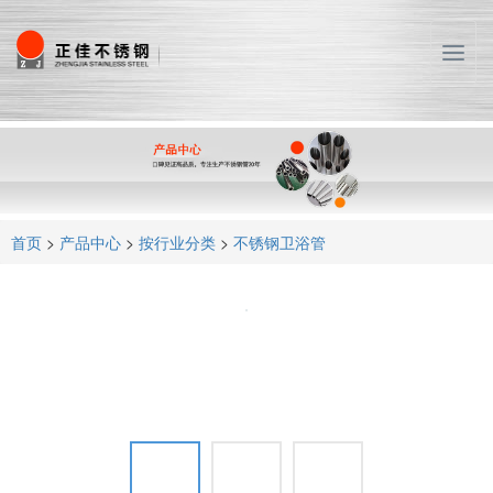
T
o
g
g
l
e
n
a
首页
>
产品中心
>
按行业分类
>
不锈钢卫浴管
v
i
g
a
t
i
o
n