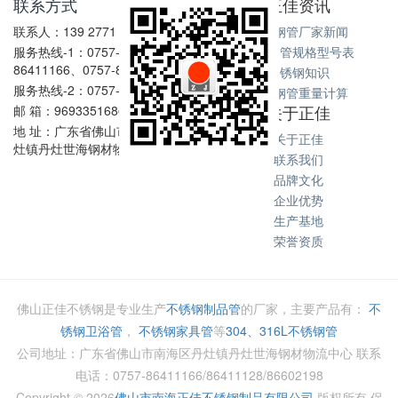
联系方式
正佳资讯
联系人：139 2771 6167
不锈钢管厂家新闻
服务热线-1：0757-
不锈钢管规格型号表
86411166、0757-86411128
不锈钢知识
服务热线-2：0757-86602198
不锈钢管重量计算
关于正佳
邮 箱：969335168@qq.com
地 址：广东省佛山市南海区丹
关于正佳
灶镇丹灶世海钢材物流中心
联系我们
品牌文化
企业优势
生产基地
荣誉资质
佛山正佳不锈钢是专业生产
不锈钢制品管
的厂家，主要产品有：
不
锈钢卫浴管
，
不锈钢家具管
等
304、316L不锈钢管
公司地址：广东省佛山市南海区丹灶镇丹灶世海钢材物流中心 联系
电话：0757-86411166/86411128/86602198
Copyright ©
2026
佛山市南海正佳不锈钢制品有限公司
版权所有 保