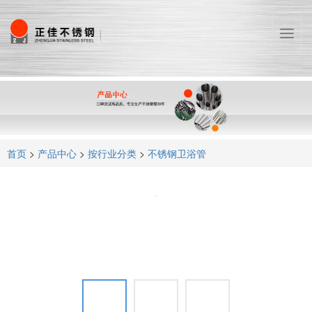
T
o
g
g
l
e
n
a
首页
>
产品中心
>
按行业分类
>
不锈钢卫浴管
v
i
g
a
t
i
o
n