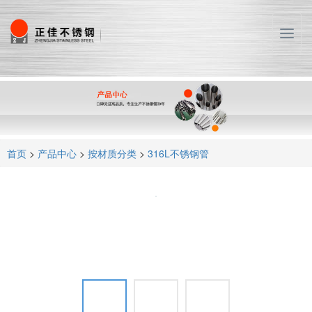
T
o
g
g
l
e
n
a
首页
>
产品中心
>
按材质分类
>
316L不锈钢管
v
i
g
a
t
i
o
n