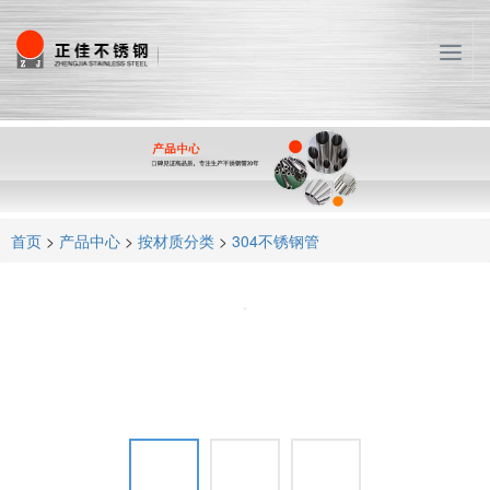
T
o
g
g
l
e
n
a
首页
>
产品中心
>
按材质分类
>
304不锈钢管
v
i
g
a
t
i
o
n