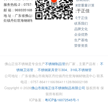
服务热线-2：0757-86602198
不锈钢管重量计算
关于正佳
邮 箱：969335168@qq.com
地 址：广东省佛山市南海区丹
关于正佳
灶镇丹灶世海钢材物流中心
联系我们
品牌文化
企业优势
生产基地
荣誉资质
佛山正佳不锈钢是专业生产
不锈钢制品管
的厂家，主要产品有：
不
锈钢卫浴管
，
不锈钢家具管
等
304、316L不锈钢管
公司地址：广东省佛山市南海区丹灶镇丹灶世海钢材物流中心 联系
电话：0757-86411166/86411128/86602198
Copyright ©
2026
佛山市南海正佳不锈钢制品有限公司
版权所有 保
留所有权利
ICP备案：
粤ICP备16072545号-1