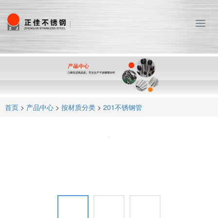
T
o
g
g
l
e
n
a
首页
>
产品中心
>
按材质分类
>
201不锈钢管
v
i
g
a
t
i
o
n