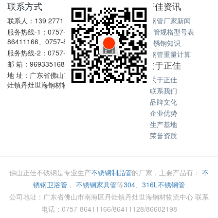
联系方式
正佳资讯
联系人：139 2771 6167
不锈钢管厂家新闻
服务热线-1：0757-
不锈钢管规格型号表
86411166、0757-86411128
不锈钢知识
服务热线-2：0757-86602198
不锈钢管重量计算
关于正佳
邮 箱：969335168@qq.com
地 址：广东省佛山市南海区丹
关于正佳
灶镇丹灶世海钢材物流中心
联系我们
品牌文化
企业优势
生产基地
荣誉资质
佛山正佳不锈钢是专业生产
不锈钢制品管
的厂家，主要产品有：
不
锈钢卫浴管
，
不锈钢家具管
等
304、316L不锈钢管
公司地址：广东省佛山市南海区丹灶镇丹灶世海钢材物流中心 联系
电话：0757-86411166/86411128/86602198