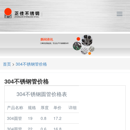
T
o
g
g
l
e
n
a
首页
>
304不锈钢管价格
v
i
g
304不锈钢管价格
a
t
304不锈钢圆管价格表
i
o
产品名称
规格
厚度
单价
详细
n
304圆管
19
0.8
17.2
304圆管
22
0.6
16.8